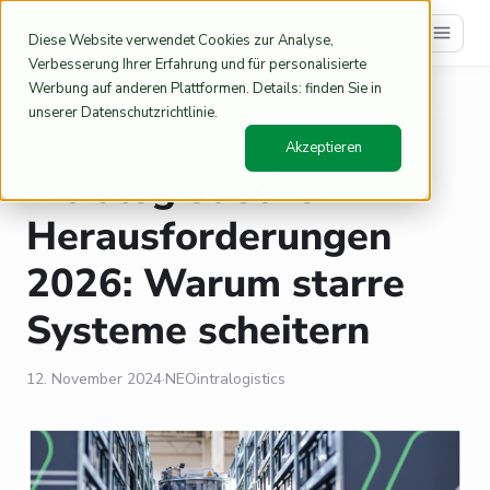
EN
Diese Website verwendet Cookies zur Analyse,
Verbesserung Ihrer Erfahrung und für personalisierte
Werbung auf anderen Plattformen. Details: finden Sie in
Home
Blog
/
/
unserer Datenschutzrichtlinie.
Intralogistische Herausforderungen 2026: Warum starre Systeme
scheitern
Akzeptieren
Intralogistische
Herausforderungen
2026: Warum starre
Systeme scheitern
12. November 2024
·
NEOintralogistics