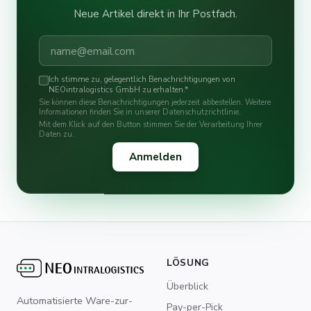
Neue Artikel direkt in Ihr Postfach.
Ich stimme zu, gelegentlich Benachrichtigungen von
NEOintralogistics GmbH zu erhalten.
*
Sie können diese Benachrichtigungen jederzeit abbestellen. Weitere
Informationen finden Sie in unserer Datenschutzrichtlinie.
Mit dem Klick auf den Button stimmen Sie der Verarbeitung Ihrer
Daten zu.
LÖSUNG
Überblick
Automatisierte Ware-zur-
Pay-per-Pick