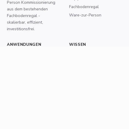
Person Kommissionierung
Fachbodenregal
aus dem bestehenden
Ware-zur-Person
Fachbodenregal -
skalierbar, effizient,
investitionsfrei.
ANWENDUNGEN
WISSEN
E-Commerce
Blog
3PL-Lager
Glossar
Systemvergleiche
Whitepaper
UNTERNEHMEN
KONTAKT
Über uns
sales@neointralogistics.com
Karriere
+49 211 936 724 23
NEO im Einsatz sehen