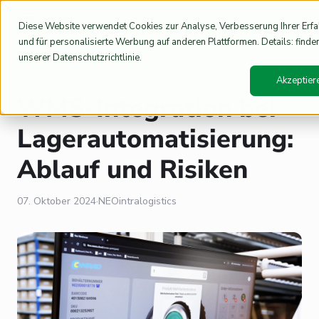
EN
Diese Website verwendet Cookies zur Analyse, Verbesserung Ihrer Erf
und für personalisierte Werbung auf anderen Plattformen. Details: finden
unserer Datenschutzrichtlinie.
Home
Blog
/
/
WMS-Integration bei Lagerautomatisierung: Ablauf und Risiken
Akzeptier
WMS-Integration bei
Lagerautomatisierung:
Ablauf und Risiken
07. Oktober 2024
·
NEOintralogistics