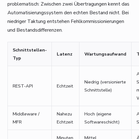
problematisch: Zwischen zwei Übertragungen kennt das
Automatisierungssystem den echten Bestand nicht. Bei
niedriger Taktung entstehen Fehlkommissionierungen
und Bestandsdifferenzen.
Schnittstellen-
Latenz
Wartungsaufwand
T
Typ
Niedrig (versionierte
S
REST-API
Echtzeit
Schnittstelle)
Middleware /
Nahezu
Hoch (eigene
A
MFR
Echtzeit
Softwareschicht)
Minuten
Mittel
Ä