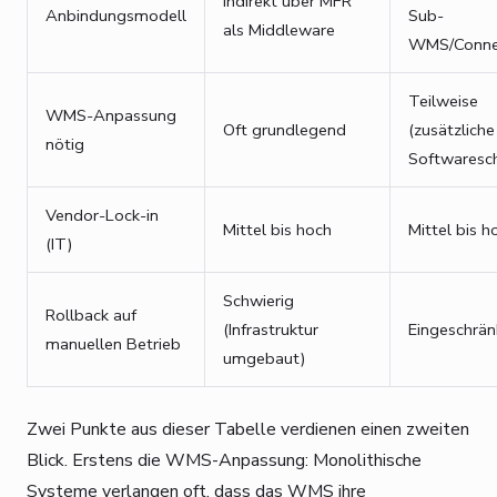
Indirekt über MFR
Anbindungsmodell
Sub-
als Middleware
WMS/Conne
Teilweise
WMS-Anpassung
Oft grundlegend
(zusätzliche
nötig
Softwaresch
Vendor-Lock-in
Mittel bis hoch
Mittel bis h
(IT)
Schwierig
Rollback auf
(Infrastruktur
Eingeschrän
manuellen Betrieb
umgebaut)
Zwei Punkte aus dieser Tabelle verdienen einen zweiten
Blick. Erstens die WMS-Anpassung: Monolithische
Systeme verlangen oft, dass das WMS ihre