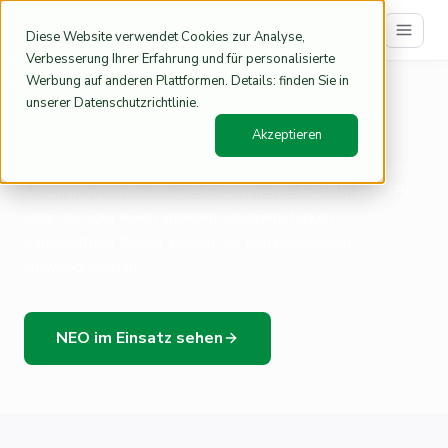
EN
Diese Website verwendet Cookies zur Analyse,
Verbesserung Ihrer Erfahrung und für personalisierte
Werbung auf anderen Plattformen. Details: finden Sie in
Home
Anwendungsfälle Lagerautomatisierung | NEO
/
unserer Datenschutzrichtlinie.
NEO für Ihre Branche
Akzeptieren
NEO automatisiert bestehende Fachbodenregal-Lager –
unabhängig davon, ob Sie E-Commerce-Fulfillment, 3PL-
Logistik oder einen anderen volumenstarken
Lagerbetrieb führen. Finden Sie den passenden
Anwendungsfall.
NEO im Einsatz sehen