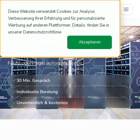
EN
Diese Website verwendet Cookies zur Analyse,
Verbesserung Ihrer Erfahrung und für personalisierte
Werbung auf anderen Plattformen. Details: finden Sie in
Home
NEO im Einsatz sehen
/
unserer Datenschutzrichtlinie.
NEO im Einsatz sehen
Akzeptieren
Im Gespräch zeigen wir Ihnen, wie NEO ein
Fachbodenregal automatisiert
30 Min. Gespräch
Individuelle Beratung
Unverbindlich & kostenlos