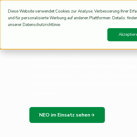
Lösu
Diese Website verwendet Cookies zur Analyse, Verbesserung Ihrer Erf
und für personalisierte Werbung auf anderen Plattformen. Details: finden
unserer Datenschutzrichtlinie.
Home
Referenzen
Conrad Electronic Case Study | NEOintral
/
/
Akzeptier
Conrad Electronic
Conrad Electronic SE ist einer der führen
Unternehmen betreibt umfangreiche Lager
Fachbodenregalen - und stand vor der Frag
Kommissionierung skalierbar automatisiere
abzureißen.
NEO im Einsatz sehen