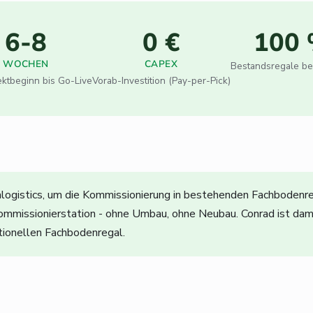
6-8
0 €
100
WOCHEN
CAPEX
Bestandsregale be
ektbeginn bis Go-Live
Vorab-Investition (Pay-per-Pick)
alogistics, um die Kommissionierung in bestehenden Fachbodenr
ommissionierstation - ohne Umbau, ohne Neubau. Conrad ist dami
ionellen Fachbodenregal.