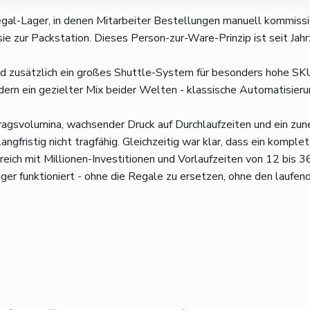
gal-Lager, in denen Mitarbeiter Bestellungen manuell kommissio
sie zur Packstation. Dieses Person-zur-Ware-Prinzip ist seit Jah
 zusätzlich ein großes Shuttle-System für besonders hohe SKU-
n ein gezielter Mix beider Welten - klassische Automatisierung
agsvolumina, wachsender Druck auf Durchlaufzeiten und ein zun
gfristig nicht tragfähig. Gleichzeitig war klar, dass ein kompl
reich mit Millionen-Investitionen und Vorlaufzeiten von 12 bis
er funktioniert - ohne die Regale zu ersetzen, ohne den laufen