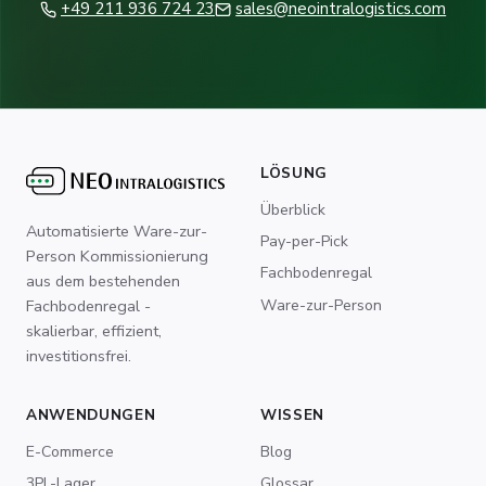
+49 211 936 724 23
sales@neointralogistics.com
LÖSUNG
Überblick
Automatisierte Ware-zur-
Pay-per-Pick
Person Kommissionierung
Fachbodenregal
aus dem bestehenden
Ware-zur-Person
Fachbodenregal -
skalierbar, effizient,
investitionsfrei.
ANWENDUNGEN
WISSEN
E-Commerce
Blog
3PL-Lager
Glossar